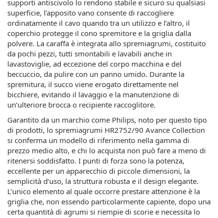
supporti antiscivolo lo rendono stabile e sicuro su qualsiasi
superficie, l’apposito vano consente di raccogliere
ordinatamente il cavo quando tra un utilizzo e l’altro, il
coperchio protegge il cono spremitore e la griglia dalla
polvere. La caraffa è integrata allo spremiagrumi, costituito
da pochi pezzi, tutti smontabili e lavabili anche in
lavastoviglie, ad eccezione del corpo macchina e del
beccuccio, da pulire con un panno umido. Durante la
spremitura, il succo viene erogato direttamente nel
bicchiere, evitando il lavaggio e la manutenzione di
un’ulteriore brocca o recipiente raccoglitore.
Garantito da un marchio come Philips, noto per questo tipo
di prodotti, lo spremiagrumi HR2752/90 Avance Collection
si conferma un modello di riferimento nella gamma di
prezzo medio alto, e chi lo acquista non può fare a meno di
ritenersi soddisfatto. I punti di forza sono la potenza,
eccellente per un apparecchio di piccole dimensioni, la
semplicità d’uso, la struttura robusta e il design elegante.
L’unico elemento al quale occorre prestare attenzione è la
griglia che, non essendo particolarmente capiente, dopo una
certa quantità di agrumi si riempie di scorie e necessita lo