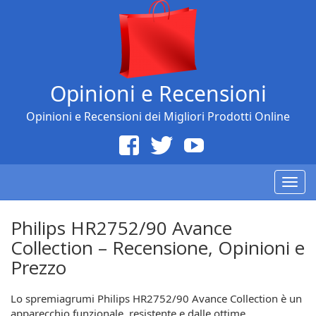
Opinioni e Recensioni
Opinioni e Recensioni dei Migliori Prodotti Online
Togg
navig
Philips HR2752/90 Avance
Collection – Recensione, Opinioni e
Prezzo
Lo spremiagrumi Philips HR2752/90 Avance Collection è un
apparecchio funzionale, resistente e dalle ottime