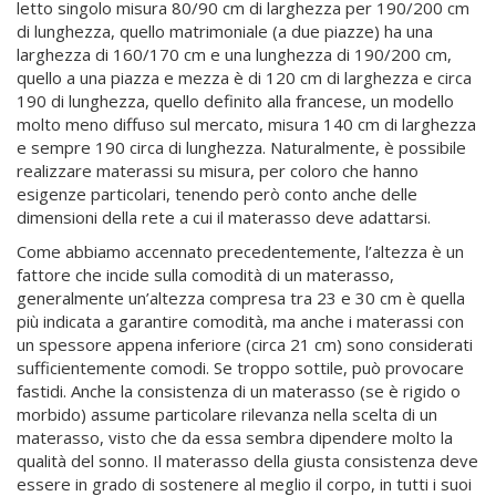
letto singolo misura 80/90 cm di larghezza per 190/200 cm
di lunghezza, quello matrimoniale (a due piazze) ha una
larghezza di 160/170 cm e una lunghezza di 190/200 cm,
quello a una piazza e mezza è di 120 cm di larghezza e circa
190 di lunghezza, quello definito alla francese, un modello
molto meno diffuso sul mercato, misura 140 cm di larghezza
e sempre 190 circa di lunghezza. Naturalmente, è possibile
realizzare materassi su misura, per coloro che hanno
esigenze particolari, tenendo però conto anche delle
dimensioni della rete a cui il materasso deve adattarsi.
Come abbiamo accennato precedentemente, l’altezza è un
fattore che incide sulla comodità di un materasso,
generalmente un’altezza compresa tra 23 e 30 cm è quella
più indicata a garantire comodità, ma anche i materassi con
un spessore appena inferiore (circa 21 cm) sono considerati
sufficientemente comodi. Se troppo sottile, può provocare
fastidi. Anche la consistenza di un materasso (se è rigido o
morbido) assume particolare rilevanza nella scelta di un
materasso, visto che da essa sembra dipendere molto la
qualità del sonno. Il materasso della giusta consistenza deve
essere in grado di sostenere al meglio il corpo, in tutti i suoi