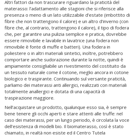
Altri fattori da non trascurare riguardano la praticità del
materasso: l’adattamento alle stagioni che si riferisce alla
presenza o meno di un lato utilizzabile d’estate (imbottito di
fibre che non trattengono il calore) e un altro d’inverno (con
fibre che, al contrario, trattengono il calore), il tipo di fodera
che, per garantire una pulizia semplice e pratica, dovrebbe
essere rimovibile e lavabile in lavatrice (una fodera non
rimovibile è fonte di muffe e batteri). Una fodera in
poliestere o in altri materiali sintetici, inoltre, potrebbero
comportare anche sudorazione durante la notte, quindi è
ampiamente consigliabile un rivestimento del costituito da
un tessuto naturale come il cotone, meglio ancora in cotone
biologico e traspirante. Continuando sul versante praticità,
parliamo dei materassi anti allergici, realizzati con materiali
totalmente anallergici e dotata di una capacità di
traspirazione maggiore.
Nell’acquistare un prodotto, qualunque esso sia, è sempre
bene tenere gli occhi aperti e stare attenti alle truffe: nel
caso dei materassi, per un lungo periodo, è circolata la voce
dell’esistenza di modelli bio. Il biomaterasso, così è stato
chiamato, in realtà non esiste ed il Centro Tutela