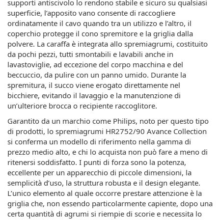
supporti antiscivolo lo rendono stabile e sicuro su qualsiasi
superficie, l’apposito vano consente di raccogliere
ordinatamente il cavo quando tra un utilizzo e l’altro, il
coperchio protegge il cono spremitore e la griglia dalla
polvere. La caraffa è integrata allo spremiagrumi, costituito
da pochi pezzi, tutti smontabili e lavabili anche in
lavastoviglie, ad eccezione del corpo macchina e del
beccuccio, da pulire con un panno umido. Durante la
spremitura, il succo viene erogato direttamente nel
bicchiere, evitando il lavaggio e la manutenzione di
un’ulteriore brocca o recipiente raccoglitore.
Garantito da un marchio come Philips, noto per questo tipo
di prodotti, lo spremiagrumi HR2752/90 Avance Collection
si conferma un modello di riferimento nella gamma di
prezzo medio alto, e chi lo acquista non può fare a meno di
ritenersi soddisfatto. I punti di forza sono la potenza,
eccellente per un apparecchio di piccole dimensioni, la
semplicità d’uso, la struttura robusta e il design elegante.
L’unico elemento al quale occorre prestare attenzione è la
griglia che, non essendo particolarmente capiente, dopo una
certa quantità di agrumi si riempie di scorie e necessita lo