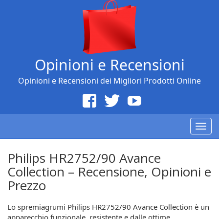
Opinioni e Recensioni
Opinioni e Recensioni dei Migliori Prodotti Online
Togg
navig
Philips HR2752/90 Avance
Collection – Recensione, Opinioni e
Prezzo
Lo spremiagrumi Philips HR2752/90 Avance Collection è un
apparecchio funzionale, resistente e dalle ottime