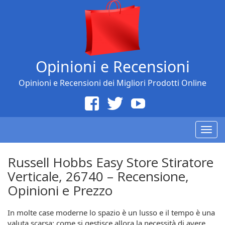
Opinioni e Recensioni
Opinioni e Recensioni dei Migliori Prodotti Online
Togg
navig
Russell Hobbs Easy Store Stiratore
Verticale, 26740 – Recensione,
Opinioni e Prezzo
In molte case moderne lo spazio è un lusso e il tempo è una
valuta scarsa: come si gestisce allora la necessità di avere