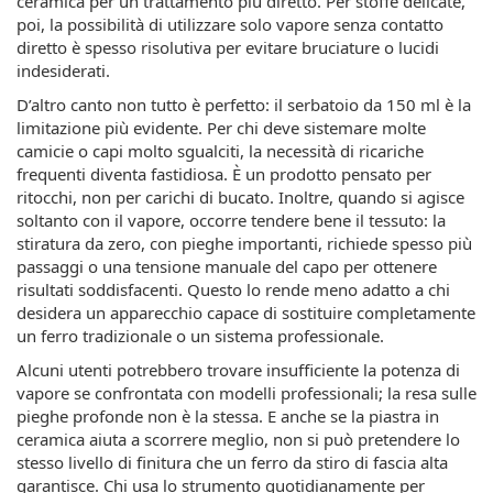
ceramica per un trattamento più diretto. Per stoffe delicate,
poi, la possibilità di utilizzare solo vapore senza contatto
diretto è spesso risolutiva per evitare bruciature o lucidi
indesiderati.
D’altro canto non tutto è perfetto: il serbatoio da 150 ml è la
limitazione più evidente. Per chi deve sistemare molte
camicie o capi molto sgualciti, la necessità di ricariche
frequenti diventa fastidiosa. È un prodotto pensato per
ritocchi, non per carichi di bucato. Inoltre, quando si agisce
soltanto con il vapore, occorre tendere bene il tessuto: la
stiratura da zero, con pieghe importanti, richiede spesso più
passaggi o una tensione manuale del capo per ottenere
risultati soddisfacenti. Questo lo rende meno adatto a chi
desidera un apparecchio capace di sostituire completamente
un ferro tradizionale o un sistema professionale.
Alcuni utenti potrebbero trovare insufficiente la potenza di
vapore se confrontata con modelli professionali; la resa sulle
pieghe profonde non è la stessa. E anche se la piastra in
ceramica aiuta a scorrere meglio, non si può pretendere lo
stesso livello di finitura che un ferro da stiro di fascia alta
garantisce. Chi usa lo strumento quotidianamente per