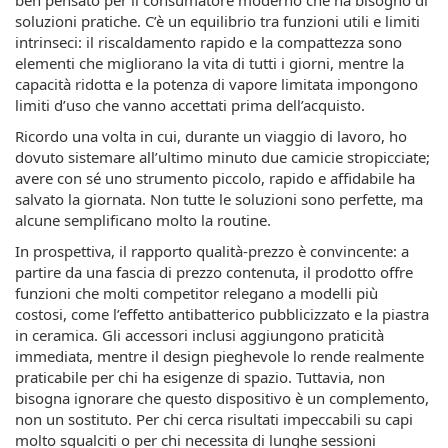
ben pensato per il consumatore moderno che ha bisogno di
soluzioni pratiche. C’è un equilibrio tra funzioni utili e limiti
intrinseci: il riscaldamento rapido e la compattezza sono
elementi che migliorano la vita di tutti i giorni, mentre la
capacità ridotta e la potenza di vapore limitata impongono
limiti d’uso che vanno accettati prima dell’acquisto.
Ricordo una volta in cui, durante un viaggio di lavoro, ho
dovuto sistemare all’ultimo minuto due camicie stropicciate;
avere con sé uno strumento piccolo, rapido e affidabile ha
salvato la giornata. Non tutte le soluzioni sono perfette, ma
alcune semplificano molto la routine.
In prospettiva, il rapporto qualità-prezzo è convincente: a
partire da una fascia di prezzo contenuta, il prodotto offre
funzioni che molti competitor relegano a modelli più
costosi, come l’effetto antibatterico pubblicizzato e la piastra
in ceramica. Gli accessori inclusi aggiungono praticità
immediata, mentre il design pieghevole lo rende realmente
praticabile per chi ha esigenze di spazio. Tuttavia, non
bisogna ignorare che questo dispositivo è un complemento,
non un sostituto. Per chi cerca risultati impeccabili su capi
molto sgualciti o per chi necessita di lunghe sessioni