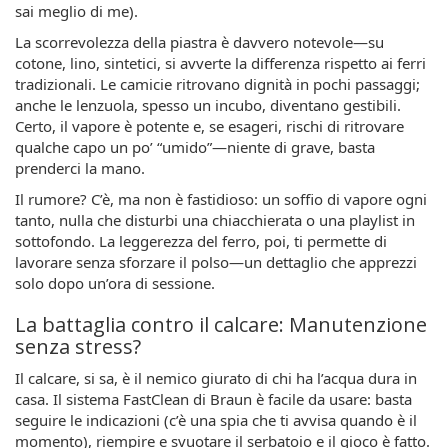
sai meglio di me).
La scorrevolezza della piastra è davvero notevole—su
cotone, lino, sintetici, si avverte la differenza rispetto ai ferri
tradizionali. Le camicie ritrovano dignità in pochi passaggi;
anche le lenzuola, spesso un incubo, diventano gestibili.
Certo, il vapore è potente e, se esageri, rischi di ritrovare
qualche capo un po’ “umido”—niente di grave, basta
prenderci la mano.
Il rumore? C’è, ma non è fastidioso: un soffio di vapore ogni
tanto, nulla che disturbi una chiacchierata o una playlist in
sottofondo. La leggerezza del ferro, poi, ti permette di
lavorare senza sforzare il polso—un dettaglio che apprezzi
solo dopo un’ora di sessione.
La battaglia contro il calcare: Manutenzione
senza stress?
Il calcare, si sa, è il nemico giurato di chi ha l’acqua dura in
casa. Il sistema FastClean di Braun è facile da usare: basta
seguire le indicazioni (c’è una spia che ti avvisa quando è il
momento), riempire e svuotare il serbatoio e il gioco è fatto.