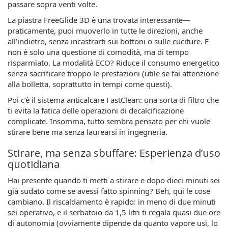
passare sopra venti volte.
La piastra FreeGlide 3D è una trovata interessante—
praticamente, puoi muoverlo in tutte le direzioni, anche
all’indietro, senza incastrarti sui bottoni o sulle cuciture. E
non è solo una questione di comodità, ma di tempo
risparmiato. La modalità ECO? Riduce il consumo energetico
senza sacrificare troppo le prestazioni (utile se fai attenzione
alla bolletta, soprattutto in tempi come questi).
Poi c’è il sistema anticalcare FastClean: una sorta di filtro che
ti evita la fatica delle operazioni di decalcificazione
complicate. Insomma, tutto sembra pensato per chi vuole
stirare bene ma senza laurearsi in ingegneria.
Stirare, ma senza sbuffare: Esperienza d’uso
quotidiana
Hai presente quando ti metti a stirare e dopo dieci minuti sei
già sudato come se avessi fatto spinning? Beh, qui le cose
cambiano. Il riscaldamento è rapido: in meno di due minuti
sei operativo, e il serbatoio da 1,5 litri ti regala quasi due ore
di autonomia (ovviamente dipende da quanto vapore usi, lo