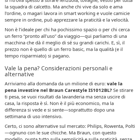
si ritrova spesso a stirare lenzuola, tovaglie, vestiti per tutta
la squadra di calcetto. Ma anche chi vive da solo e ama
l’ordine, o magari lavora in smart working e vuole camicie
sempre in ordine, può apprezzare la praticità e la velocità.
Non è l’ideale per chi ha pochissimo spazio o per chi cerca
un ferro “pronto all’uso” da viaggio—qui parliamo di una
macchina che dà il meglio di sé su grandi carichi. E, sì, il
prezzo non è quello di un ferro basic, ma la qualità (e il
tempo risparmiato) si pagano.
Vale la pena? Considerazioni personali e
alternative
Arriviamo alla domanda da un milione di euro:
vale la
pena investire nel Braun Carestyle IS1012BL?
Se stirare
ti pesa, se vuoi risultati da lavanderia ma senza uscire di
casa, la risposta è sì. Non è il più economico, ma la
differenza si vede e si sente—soprattutto dopo una
settimana di uso intensivo.
Certo, ci sono alternative sul mercato: Philips, Rowenta, Polti
—ognuno con le sue chicche. Ma Braun, con questo
modello, punta tutto sulla semplicità e sulla praticità, senza