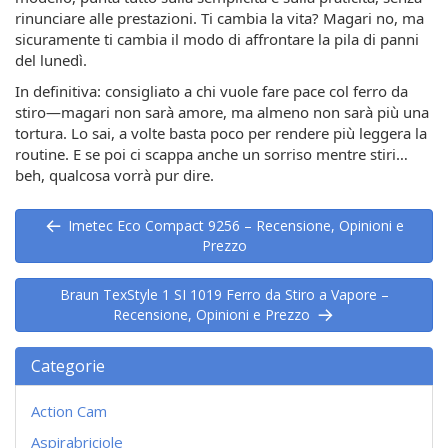
rinunciare alle prestazioni. Ti cambia la vita? Magari no, ma
sicuramente ti cambia il modo di affrontare la pila di panni
del lunedì.
In definitiva: consigliato a chi vuole fare pace col ferro da
stiro—magari non sarà amore, ma almeno non sarà più una
tortura. Lo sai, a volte basta poco per rendere più leggera la
routine. E se poi ci scappa anche un sorriso mentre stiri…
beh, qualcosa vorrà pur dire.
Imetec Eco Compact 9256 – Recensione, Opinioni e
Prezzo
Braun TexStyle 1 SI 1019 Ferro da Stiro a Vapore –
Recensione, Opinioni e Prezzo
Categorie
Action Cam
Aspirabriciole