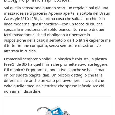
Sai quella sensazione quando scarti un regalo e hai già una
mezza idea se ti piacerà? Appena aperta la scatola del Braun
Carestyle IS1012BL, la prima cosa che salta all’occhio è la
linea moderna, quasi “nordica”—con un tocco di blu che
spezza la monotonia del solito bianco. Non è uno di quei
ferri mastodontici che ti obbligano a ripensare la
disposizione della casa: il serbatoio da 1,5 litri è capiente ma
il tutto rimane compatto, senza sembrare un’astronave
atterrata in cucina.
I materiali sembrano solidi: la plastica è robusta, la piastra
FreeGlide 3D ha quel finish che promette scivolate leggere.
E il manico? Ergonomico, non scivola anche se hai le mani
un po’ sudate (capita, dai). Un piccolo dettaglio che fa la
differenza: c’è anche un vano per avvolgere il cavo, il che
evita quella “medusa elettrica” che spesso infastidisce chi
non ama il disordine.