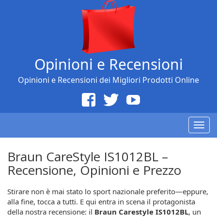
Opinioni e Recensioni
Opinioni e Recensioni dei Migliori Prodotti Online
Togg
navig
Braun CareStyle IS1012BL –
Recensione, Opinioni e Prezzo
Stirare non è mai stato lo sport nazionale preferito—eppure,
alla fine, tocca a tutti. E qui entra in scena il protagonista
della nostra recensione: il
Braun Carestyle IS1012BL
, un