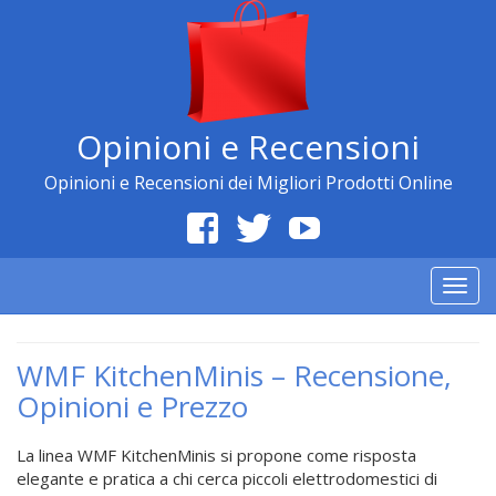
Opinioni e Recensioni
Opinioni e Recensioni dei Migliori Prodotti Online
Togg
navig
WMF KitchenMinis – Recensione,
Opinioni e Prezzo
La linea WMF KitchenMinis si propone come risposta
elegante e pratica a chi cerca piccoli elettrodomestici di