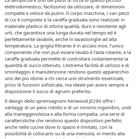
La semplicità è uno dei punti di forza di questo piccolo
elettrodomestico, facilissimo da utilizzare, di dimensioni
compatte e veloce da pulire. Il corpo macchina, i vari pezzi
di cui è composto e la caraffa graduata sono realizzati in
materiale plastico di ottima qualità, duro e resistente agli
urti, che garantisce una lunga durata nel tempo ed è
perfettamente lavabile, anche in lavastoviglie ad alta
temperatura. La griglia filtrante è in acciaio inox, l’unico
componente che non può essere lavato è l’asta rotante, e la
caraffa graduata permette di controllare costantemente la
quantità di succo ottenuto. L’estrema facilità di utilizzo e di
smontaggio e manutenzione rendono questo apparecchio
uno dei più idonei a chi cerca uno strumento essenziale,
privo di funzioni sofisticate, ma ideale per avere sempre a
disposizione il succo di agrumi preferito.
Il design dello spremiagrumi Kenwood JE290 offre i
vantaggi di un peso ridotto e di un minimo ingombro, uniti
alla maneggevolezza e alla forma compatta, una serie di
caratteristiche che rendono questo dispositivo perfetto
anche nelle cucine dove lo spazio è limitato, con la
possibilità di collocarlo su di una mensola, in merito alla