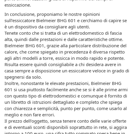
essiccazione.
In conclusione, proponiamo le nostre opinioni
sull’essiccatore Bielmeier BHG 601 e cerchiamo di capire se
è un dispositivo da consigliare agli utenti.
Tenete conto che si tratta di un elettrodomestico di fascia
alta, quindi dalle prestazioni e dalle caratteristiche ottime.
Bielmeier BHG 601, grazie alla particolare distribuzione del
calore, che come spiegato in precedenza è diversa rispetto
agli altri modelli a torre, essicca in modo rapido e potente.
Risulta essere quindi consigliabile a chi desidera avere in
casa sempre a disposizione un essiccatore veloce in grado di
spegnersi da solo.
Inoltre, nonostante le elevate prestazioni, Bielmeier BHG
601 si usa piuttosto facilmente anche se si è alle prime armi
con questo tipo di elettrodomestici e comunque è fornito di
un libretto di istruzioni dettagliato e completo che spiega
con chiarezza e semplicità, punto per punto, come usarlo al
meglio e non fare errori.
Il prezzo dell’oggetto, senza tenere conto delle varie offerte
e di eventuali sconti disponibili soprattutto in rete, si aggira
intorno a 100 euro, una cifra tutto sommato spesa bene in