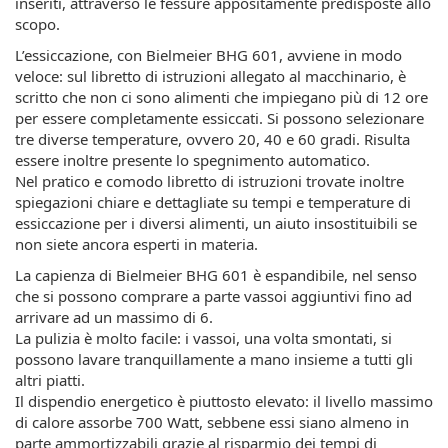
inseriti, attraverso le fessure appositamente predisposte allo
scopo.
L’essiccazione, con Bielmeier BHG 601, avviene in modo
veloce: sul libretto di istruzioni allegato al macchinario, è
scritto che non ci sono alimenti che impiegano più di 12 ore
per essere completamente essiccati. Si possono selezionare
tre diverse temperature, ovvero 20, 40 e 60 gradi. Risulta
essere inoltre presente lo spegnimento automatico.
Nel pratico e comodo libretto di istruzioni trovate inoltre
spiegazioni chiare e dettagliate su tempi e temperature di
essiccazione per i diversi alimenti, un aiuto insostituibili se
non siete ancora esperti in materia.
La capienza di Bielmeier BHG 601 è espandibile, nel senso
che si possono comprare a parte vassoi aggiuntivi fino ad
arrivare ad un massimo di 6.
La pulizia è molto facile: i vassoi, una volta smontati, si
possono lavare tranquillamente a mano insieme a tutti gli
altri piatti.
Il dispendio energetico è piuttosto elevato: il livello massimo
di calore assorbe 700 Watt, sebbene essi siano almeno in
parte ammortizzabili grazie al risparmio dei tempi di